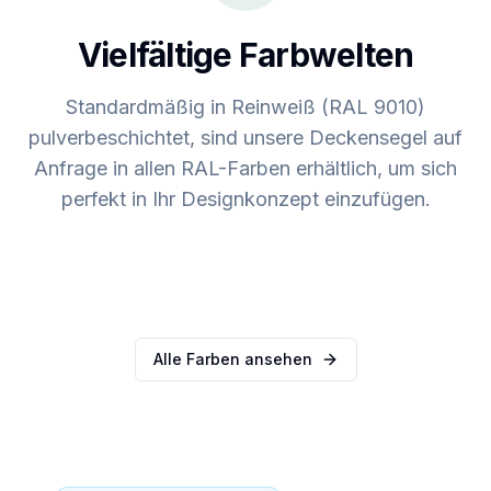
Vielfältige Farbwelten
Standardmäßig in Reinweiß (RAL 9010)
pulverbeschichtet, sind unsere Deckensegel auf
Anfrage in allen RAL-Farben erhältlich, um sich
perfekt in Ihr Designkonzept einzufügen.
RAL 9010
RAL 7016
RAL 9001
Individuell
Reinweiß
Anthrazitgrau
Cremeweiß
Alle RAL-Farben
Alle Farben ansehen